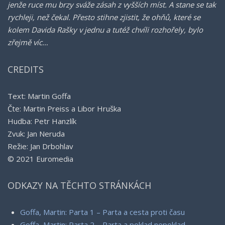
jenže ruce mu brzy sváže zásah z vyšších míst. A stane se tak
rychleji, než čekal. Přesto stihne zjistit, že ohňů, které se
kolem Davida Rašky v jednu a tutéž chvíli rozhořely, bylo
zřejmě víc…
CREDITS
Text: Martin Goffa
Čte: Martin Preiss a Libor Hruška
Hudba: Petr Hanzlík
Zvuk: Jan Neruda
Režie: Jan Drbohlav
© 2021 Euromedia
ODKAZY NA TĚCHTO STRÁNKÁCH
Goffa, Martin: Parta 1 – Parta a cesta proti času
Goffa, Martin: Parta 2 – Parta a poklad nepoklad