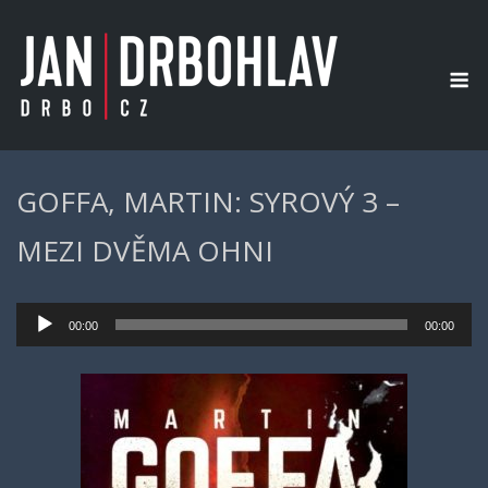
Skip
to
content
M
GOFFA, MARTIN: SYROVÝ 3 –
MEZI DVĚMA OHNI
Audio
00:00
00:00
přehrávač