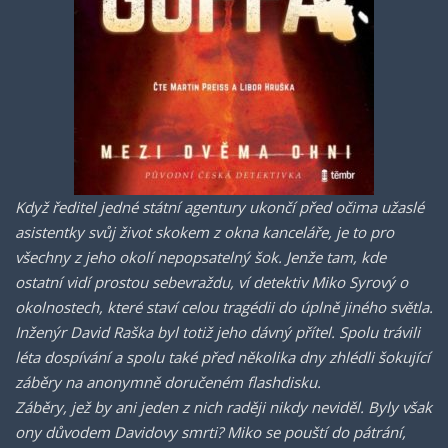
Když ředitel jedné státní agentury ukončí před očima užaslé
asistentky svůj život skokem z okna kanceláře, je to pro
všechny z jeho okolí nepopsatelný šok. Jenže tam, kde
ostatní vidí prostou sebevraždu, ví detektiv Miko Syrový o
okolnostech, které staví celou tragédii do úplně jiného světla.
Inženýr David Raška byl totiž jeho dávný přítel. Spolu trávili
léta dospívání a spolu také před několika dny zhlédli šokující
záběry na anonymně doručeném flashdisku.
Záběry, jež by ani jeden z nich raději nikdy neviděl. Byly však
ony důvodem Davidovy smrti? Miko se pouští do pátrání,