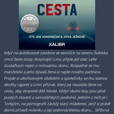
Když na autobusové zastávce ve vesničce na severu Švédska
zmizí beze stopy dospívající Lina, přijde její otec Lelle
Gustafsson nejen o milovanou dceru. Rozpadne se mu
manželství a jeho bývalá žena si najde nového partnera.
Projde si alkoholovým obdobím a společníky se mu stanou
desítky cigaret a Linin přízrak, který jej neustále žene na
cestu, aby ztracené dítě hledal. Vždyť okolní lesy jsou plné
pustých stavení a samotářských podivínů. Jedním z nich je i
Torbjörn, na pornografii závislý starý mládenec, jenž si právě
domů přivedl milenku a její sedmnáctiletou dceru… Stříbrná