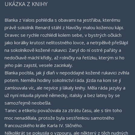
UKÁZKA Z KNIHY
Blanka z Valois pohlédla s obavami na jestřába, kterému
právě sokolník Renard stáhl z hlavičky malou koženou kápi.
Dravec se rychle rozhlédl kolem sebe, v bystrých očkách
jako korálky krutost nelítostného lovce, a netrpělivě přešlápl
na sokolníkově kožené rukavici. Zaryl do ní ostré pařáty a
nedočkavě máchl křídly, až rolničky na řetízku, kterým si ho
jeho pán zajistil, vesele zacinkaly.
Blanka pocítila, jak jí dlaň v nepoddajné kožené rukavici zvlhla
potem. Neměla hodiny sokolnictví ráda. Jízda na koni se jí
zamlouvala víc, ale nejvíce ji lákaly knihy. Měla ráda jazyky a
už nyní mluvila plynně německy, italsky a bez latiny by se
samozřejmě neobešla.
Tanec a etiketu považovala za ztrátu času, ale s tím toho
moc nenadělala, protože byla sestřenkou samotného
francouzského krále Karla IV. Sličného.
Několikrát se pokusila o vzpouru, ale některý z těch nudných