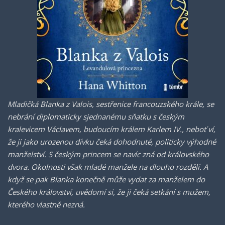
Mladičká Blanka z Valois, sestřenice francouzského krále, se
nebrání diplomaticky sjednanému sňatku s českým
kralevicem Václavem, budoucím králem Karlem IV., neboť ví,
že ji jako urozenou dívku čeká dohodnuté, politicky výhodné
manželství. S českým princem se navíc zná od královského
dvora. Okolnosti však mladé manžele na dlouho rozdělí. A
když se pak Blanka konečně může vydat za manželem do
Českého království, uvědomí si, že ji čeká setkání s mužem,
kterého vlastně nezná.