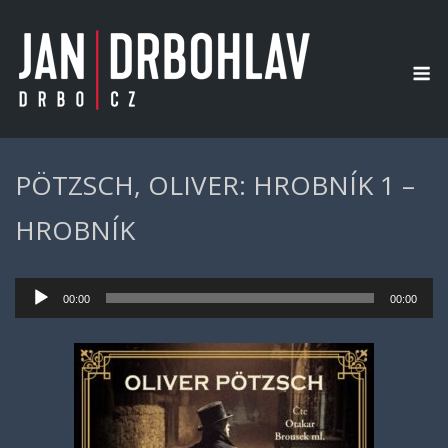
Skip
to
content
M
PÖTZSCH, OLIVER: HROBNÍK 1 –
HROBNÍK
Audio
00:00
00:00
přehrávač